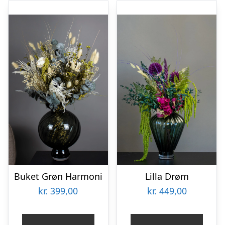
Buket Grøn Harmoni
Lilla Drøm
kr.
399,00
kr.
449,00